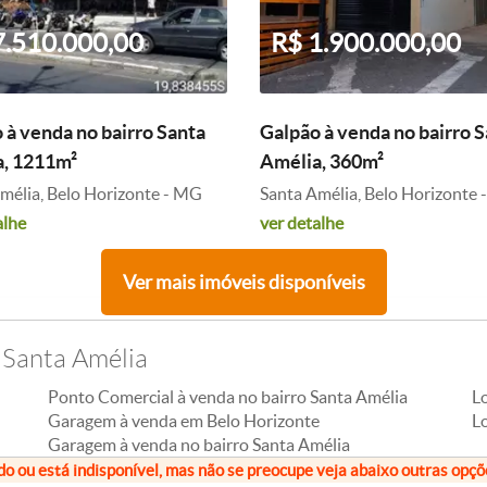
7.510.000,00
R$ 1.900.000,00
 à venda no bairro Santa
Galpão à venda no bairro 
, 1211m²
Amélia, 360m²
mélia, Belo Horizonte - MG
Santa Amélia, Belo Horizonte
alhe
ver detalhe
Ver mais imóveis disponíveis
 Santa Amélia
Ponto Comercial à venda no bairro Santa Amélia
L
Garagem à venda em Belo Horizonte
Lo
Garagem à venda no bairro Santa Amélia
do ou está indisponível, mas não se preocupe veja abaixo outras opç