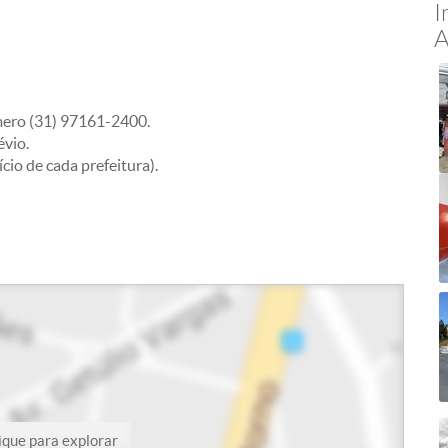
I
A
mero (31) 97161-2400.
évio.
io de cada prefeitura).
ique para explorar