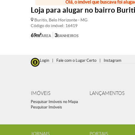
Olá, o imóvel que buscava foi aluga
Loja para alugar no bairro Burit
Buritis, Belo Horizonte - MG
Código do imóvel: 16419
69m²
3
ÁREA
BANHEIROS
Login
|
Fale com o Lugar Certo
|
Instagram
IMÓVEIS
LANÇAMENTOS
Pesquisar Imóveis no Mapa
Pesquisar Imóveis
JORNAIS
PORTAIS