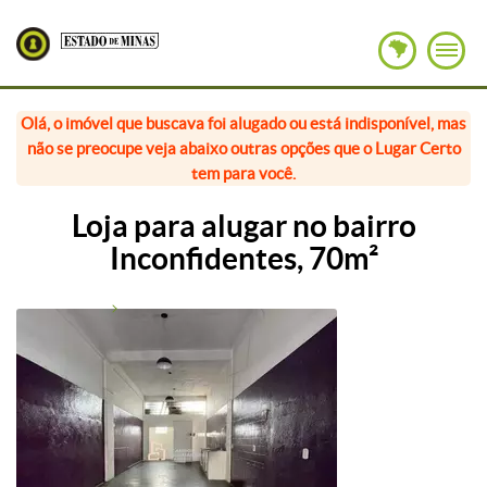
Olá, o imóvel que buscava foi alugado ou está indisponível, mas
não se preocupe veja abaixo outras opções que o Lugar Certo
tem para você.
Loja para alugar no bairro
Inconfidentes, 70m²