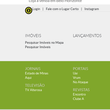
Loja à venda em Belo Horizonte
Login
|
Fale com o Lugar Certo
|
Instagram
IMÓVEIS
LANÇAMENTOS
Pesquisar Imóveis no Mapa
Pesquisar Imóveis
JORNAIS
PORTAIS
Estado de Minas
Uai
Aqui
Vrum
No Ataque
TELEVISÃO
REVISTAS
TV Alterosa
Encontro
Clube A