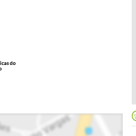
icas do
o