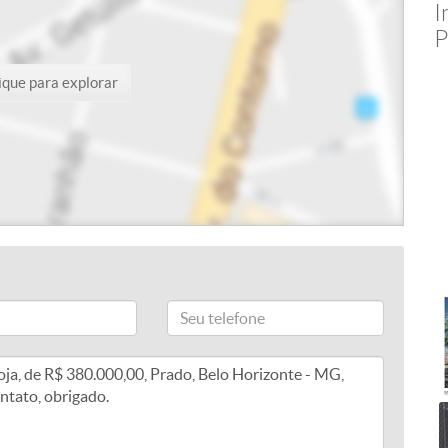
I
P
ique para explorar