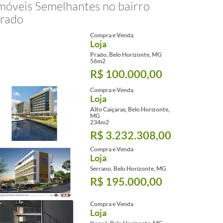
móveis Semelhantes no bairro
rado
Compra e Venda
Loja
Prado, Belo Horizonte, MG
56m2
R$ 100.000,00
Compra e Venda
Loja
Alto Caiçaras, Belo Horizonte,
MG
234m2
R$ 3.232.308,00
Compra e Venda
Loja
Serrano, Belo Horizonte, MG
R$ 195.000,00
Compra e Venda
Loja