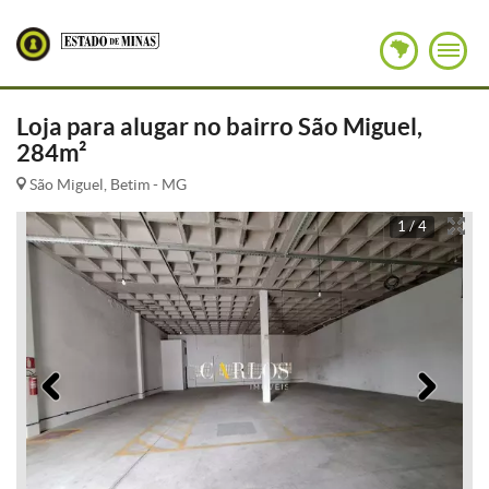
Loja para alugar no bairro São Miguel,
284m²
São Miguel, Betim - MG
1 / 4
Anterior
Pró