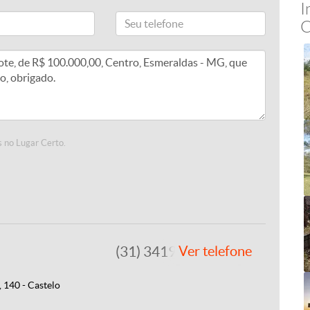
I
C
 no Lugar Certo.
(31) 3419-0202
Ver telefone
 140 - Castelo