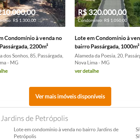
210.000,00
R$ 320.000,00
ínio: R$ 1.300,00
Condomínio: R$ 1.050,00
m Condomínio à venda no
Lote em Condomínio à ven
 Passárgada, 2200m²
bairro Passárgada, 1000m²
 dos Sonhos, 85, Passárgada,
Alameda da Poesia, 20, Passár
ima - MG
Nova Lima - MG
alhe
ver detalhe
Ver mais imóveis disponíveis
Jardins de Petrópolis
Lote em condomínio à venda no bairro Jardins de
S
Petrópolis
Sí