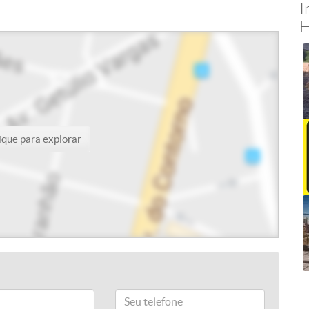
I
H
ique para explorar