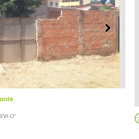
Próximo
zonte
EVI-O"