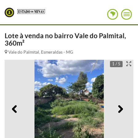
Lote à venda no bairro Vale do Palmital,
360m²
Vale do Palmital, Esmeraldas - MG
1 / 5
Anterior
Pró