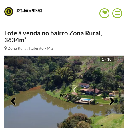
Lote à venda no bairro Zona Rural,
3634m²
Zona Rural, Itabirito - MG
1 / 10
Anterior
Pró