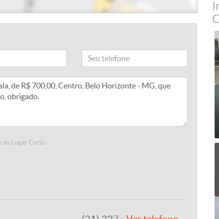
I
C
 no Lugar Certo.