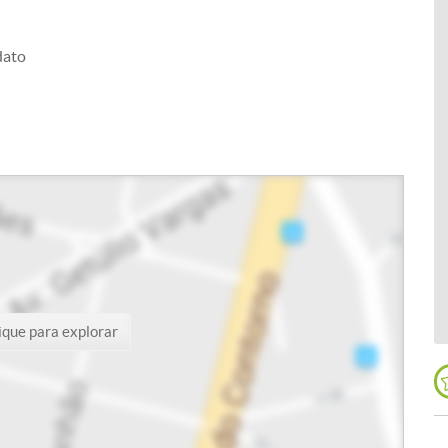
dato
ique para explorar