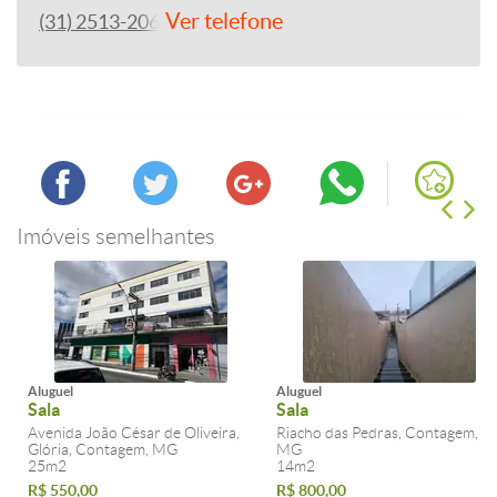
Ver telefone
(31) 2513-2060
Imóveis semelhantes
Aluguel
Aluguel
Sala
Sala
Avenida João César de Oliveira,
Riacho das Pedras, Contagem,
Glória, Contagem, MG
MG
25m2
14m2
R$ 550,00
R$ 800,00