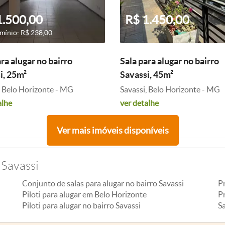
1.500,00
R$ 1.450,00
ínio: R$ 238,00
ra alugar no bairro
Sala para alugar no bairro
i, 25m²
Savassi, 45m²
, Belo Horizonte - MG
Savassi, Belo Horizonte - MG
alhe
ver detalhe
Ver mais imóveis disponíveis
 Savassi
Conjunto de salas para alugar no bairro Savassi
P
Piloti para alugar em Belo Horizonte
Pr
Piloti para alugar no bairro Savassi
S