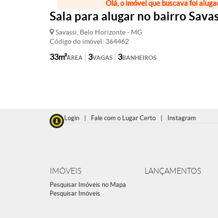
Olá, o imóvel que buscava foi aluga
Sala para alugar no bairro Savas
Savassi, Belo Horizonte - MG
Código do imóvel: 364462
33m²
3
3
ÁREA
VAGAS
BANHEIROS
Login
|
Fale com o Lugar Certo
|
Instagram
IMÓVEIS
LANÇAMENTOS
Pesquisar Imóveis no Mapa
Pesquisar Imóveis