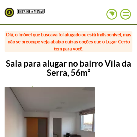
Olá, o imóvel que buscava foi alugado ou está indisponível, mas
não se preocupe veja abaixo outras opções que o Lugar Certo
tem para você.
Sala para alugar no bairro Vila da
Serra, 56m²