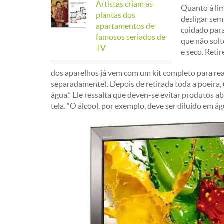
Artistas criam as
Quanto à lim
plantas dos
desligar sem
apartamentos de
cuidado para
famosos seriados de
que não solt
TV
e seco. Reti
dos aparelhos já vem com um kit completo para rea
separadamente). Depois de retirada toda a poeira
água.” Ele ressalta que deven-se evitar produtos a
tela. “O álcool, por exemplo, deve ser diluído em ág