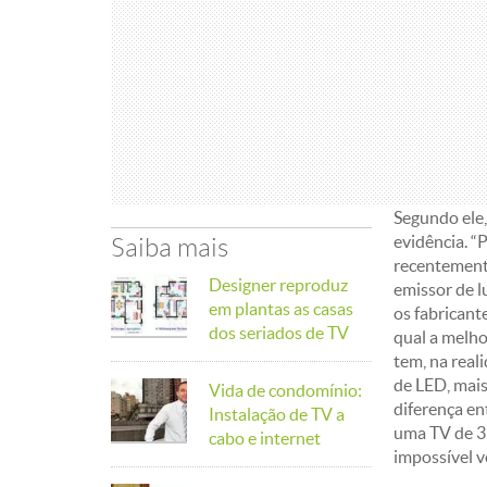
Segundo ele,
evidência. “
Saiba mais
recentement
Designer reproduz
emissor de l
em plantas as casas
os fabricant
dos seriados de TV
qual a melho
tem, na real
de LED, mais
Vida de condomínio:
diferença en
Instalação de TV a
uma TV de 3
cabo e internet
impossível ve