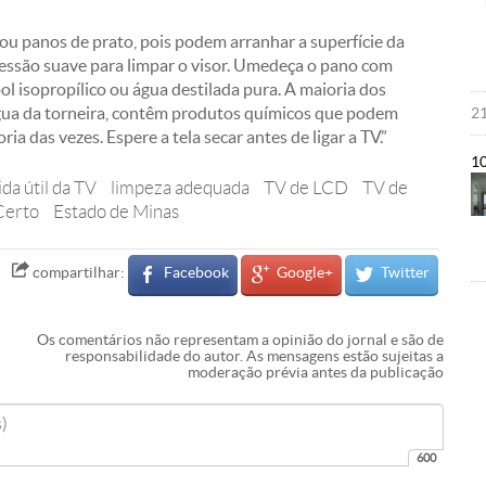
ou panos de prato, pois podem arranhar a superfície da
ressão suave para limpar o visor. Umedeça o pano com
ol isopropílico ou água destilada pura. A maioria dos
água da torneira, contêm produtos químicos que podem
21
ria das vezes. Espere a tela secar antes de ligar a TV.”
1
ida útil da TV
limpeza adequada
TV de LCD
TV de
Certo
Estado de Minas
Facebook
Google+
Twitter
compartilhar:
Os comentários não representam a opinião do jornal e são de
responsabilidade do autor. As mensagens estão sujeitas a
moderação prévia antes da publicação
600