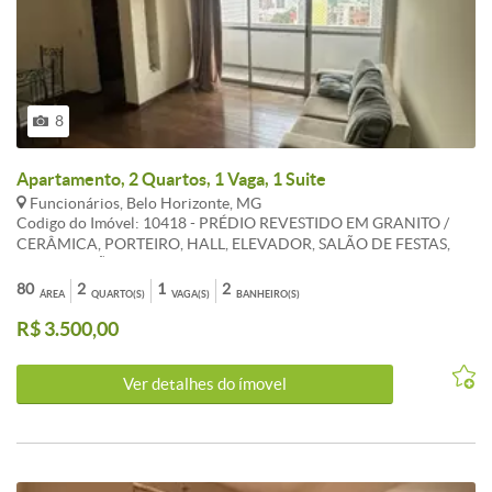
8
Apartamento, 2 Quartos, 1 Vaga, 1 Suite
Funcionários, Belo Horizonte, MG
Codigo do Imóvel: 10418 - PRÉDIO REVESTIDO EM GRANITO /
CERÂMICA, PORTEIRO, HALL, ELEVADOR, SALÃO DE FESTAS,
LAZER, SALÃO DE JOGOS, BOX DE DESPEJO, QUADRA, QUADRA
DE PETECA, CHURRASQUEIRA, 1VAGA. APARTAMENTO
80
2
1
2
ÁREA
QUARTO(S)
VAGA(S)
BANHEIRO(S)
MOBILIADO COM 1 SALA PISO TÁBUA CORRIDA, VARANDA, 2
R$ 3.500,00
QUARTOS COM ARMÁRIOS PISO TÁBUA CORRIDA, 1 SUÍTE E
BANHO COM ARMÁRIOS, BANCADA E PISO EM GRANITO /
CERÂMICA, COZINHA COM ARMÁRIOS BANCADA E PISO EM
Ver detalhes do ímovel
GRANITO / CERÂMICA, ÁREA DE SERVIÇO.