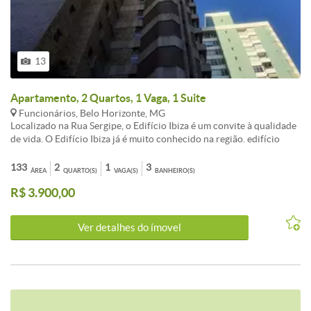
13
Apartamento, 2 Quartos, 1 Vaga, 1 Suite
Funcionários, Belo Horizonte, MG
Localizado na Rua Sergipe, o Edifício Ibiza é um convite à qualidade
de vida. O Edifício Ibiza já é muito conhecido na região. edifício
seguro conta com portaria 24 horas, elevador, salão de festas e gás
encanado, oferece opções de entretenimento para todas as idades.
133
2
1
3
ÁREA
QUARTO(S)
VAGA(S)
BANHEIRO(S)
Apartamento amplo 2 quartos , escritório, sala para dois ambientes .
R$ 3.900,00
Ótima iluminação natural, área de serviço espaçosa e banheiro de
empregada. 01 vaga de garagem livre e demarcada Além disso, a
localização próximo a Praça da Liberdade, Cultura Francesa,
Ver detalhes do ímovel
Escritório de Representação da UFV, Centro Universitário UNA
(UNA), Alex Fabianni e Escola Infantil Cetim. Apartamento vazio ,
Livre para visitas