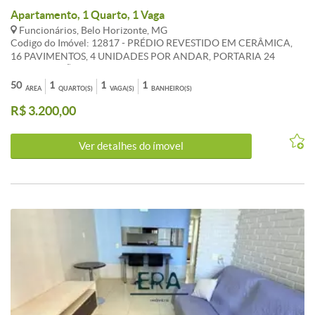
Apartamento, 1 Quarto, 1 Vaga
Funcionários, Belo Horizonte, MG
Codigo do Imóvel: 12817 - PRÉDIO REVESTIDO EM CERÂMICA,
16 PAVIMENTOS, 4 UNIDADES POR ANDAR, PORTARIA 24
HORAS, SALÃO DE FESTAS, PISCINA, 1 VAGA. APARTAMENTO
1QUARTOS COM ARMÁRIOS, BANHO SOCIAL, SALA PARA
50
1
1
1
ÁREA
QUARTO(S)
VAGA(S)
BANHEIRO(S)
2AMBIENTES, VARANDA, COZINHA AMERICANA, ÁREA DE
R$ 3.200,00
SERVIÇO.
Ver detalhes do ímovel