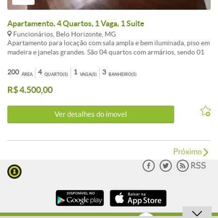
Apartamento, 4 Quartos, 1 Vaga, 1 Suite
Funcionários, Belo Horizonte, MG
Apartamento para locação com sala ampla e bem iluminada, piso em
madeira e janelas grandes. São 04 quartos com armários, sendo 01
suíte, além de 02 banheiros. Cozinha independente, área de serviço
e dependência completa. 01 vaga de garagem. Prédio com portaria
200
4
1
3
ÁREA
QUARTO(S)
VAGA(S)
BANHEIRO(S)
24h, 02 elevadores e apenas 02 apartamentos por andar. Possui
R$ 4.500,00
salão de festas. Localização privilegiada, próximo à UNA, Ibmec,
Praça da Liberdade, Hospital Semper e diversos comércios.
Ver detalhes do ímovel
Próximo