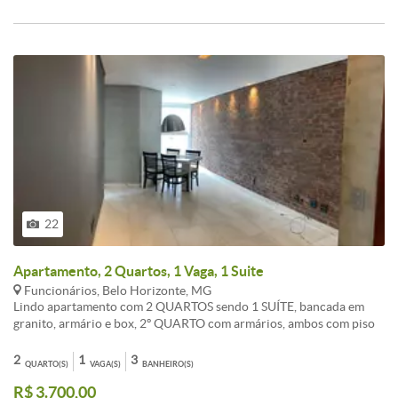
22
Apartamento, 2 Quartos, 1 Vaga, 1 Suite
Funcionários, Belo Horizonte, MG
Lindo apartamento com 2 QUARTOS sendo 1 SUÍTE, bancada em
granito, armário e box, 2º QUARTO com armários, ambos com piso
em tábua corrida, SALA AMPLA com linda decoração,
rebaixamento em gesso e luminárias embutidas, BANHO SOCIAL
2
1
3
QUARTO(S)
VAGA(S)
BANHEIRO(S)
com piso e bancada em granito, armário e box, COZINHA com piso
R$ 3.700,00
em granito, repleta de armários, ÁEA DE SERVIÇOS com piso em