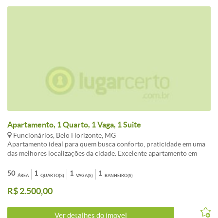
Apartamento, 1 Quarto, 1 Vaga, 1 Suite
Funcionários, Belo Horizonte, MG
Apartamento ideal para quem busca conforto, praticidade em uma
das melhores localizações da cidade. Excelente apartamento em
localização privilegiada. Sala e varanda com piso em mármore. 01
quarto com piso em laminado de madeira com armário. Cozinha
50
1
1
1
ÁREA
QUARTO(S)
VAGA(S)
BANHEIRO(S)
americana com armários e fogão. Banheiro com box blindex. Área
R$ 2.500,00
de serviço com armário. 01 vaga de garagem. Prédio com porteiro
físico, elevador, salão festas e piscina. * Valores de IPTU sujeitos a
alteração sem aviso prévio. * IPTU anual R$3.239,90 (Parcelado
Ver detalhes do ímovel