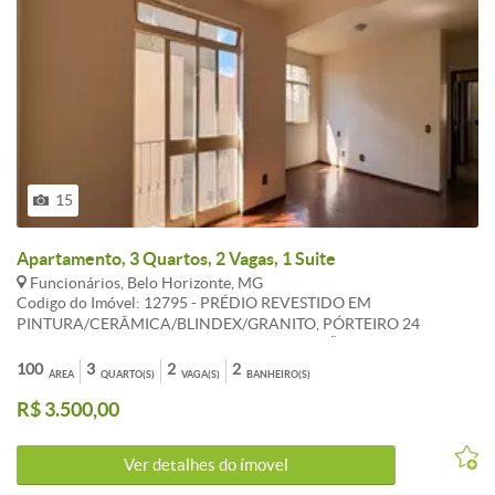
15
Apartamento, 3 Quartos, 2 Vagas, 1 Suite
Funcionários, Belo Horizonte, MG
Codigo do Imóvel: 12795 - PRÉDIO REVESTIDO EM
PINTURA/CERÂMICA/BLINDEX/GRANITO, PÓRTEIRO 24
HORAS, ELEVADOR, HALL DECORADO, SALÃO DE FESTAS,
QUADRA ,AREA LIVRE JARDINADA E 2 VAGAS DE GARAGEM.
100
3
2
2
ÁREA
QUARTO(S)
VAGA(S)
BANHEIRO(S)
APARTAMENTO: 1 SALA P/2AMBIENTES, PISO TABUA CORRIDA,
R$ 3.500,00
3QUARTOS C/ARMÁRIOS, SUITE/BH, BANCADA PISO
GRANITO/CERÂMICA, COZINHA C/ARMÁRIOS, BANCADA PISO
GRANITO/CERÂMICA, AREA DE SERVIÇO, DCE.
Ver detalhes do ímovel