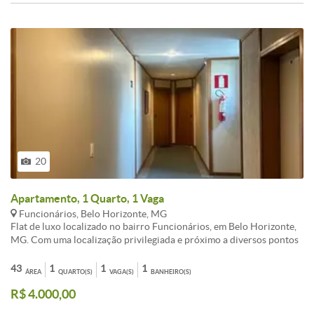
20
Apartamento, 1 Quarto, 1 Vaga
Funcionários, Belo Horizonte, MG
Flat de luxo localizado no bairro Funcionários, em Belo Horizonte,
MG. Com uma localização privilegiada e próximo a diversos pontos
de interesse, esse imóvel oferece conforto e comodidade para quem
deseja viver em um dos melhores bairros da cidade. Com uma
43
1
1
1
ÁREA
QUARTO(S)
VAGA(S)
BANHEIRO(S)
infraestrutura completa, incluindo academia, piscina, sauna , salão
R$ 4.000,00
de festas portaria e segurança 24 horas, esse flat é a escolha perfeita
para quem busca qualidade de vida e praticidade. Não perca essa