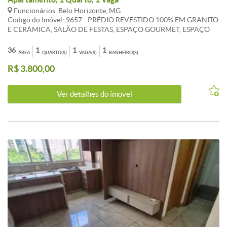
Funcionários, Belo Horizonte, MG
Codigo do Imóvel: 9657 - PRÉDIO REVESTIDO 100% EM GRANITO
E CERÂMICA, SALÃO DE FESTAS, ESPAÇO GOURMET, ESPAÇO
FITNESS, AQUECIMENTO SOLAR, SISTEMA DE SEGURANÇA
COM PORTARIA 24 HORAS, CIRCUITO FECHADO DE TV, 1
36
1
1
1
ÁREA
QUARTO(S)
VAGA(S)
BANHEIRO(S)
VAGA. APARTAMENTO : 1 QUARTO COM ARMÁRIOS PISO
R$ 3.800,00
LAMINADO, 1 BANHO COM ARMÁRIOS E BOX EM BLINDEX,
SALA COM COZINHA AMERICANA PISO EM GRANITO.
Ver detalhes do ímovel