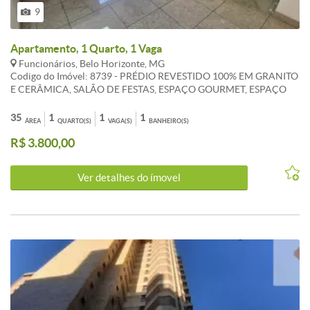
9
Apartamento, 1 Quarto, 1 Vaga
Funcionários, Belo Horizonte, MG
Codigo do Imóvel: 8739 - PRÉDIO REVESTIDO 100% EM GRANITO
E CERÂMICA, SALÃO DE FESTAS, ESPAÇO GOURMET, ESPAÇO
FITNESS, AQUECIMENTO SOLAR, SISTEMA DE SEGURANÇA
COM PORTARIA 24 HORAS, CIRCUITO FECHADO DE TV, 1
35
1
1
1
ÁREA
QUARTO(S)
VAGA(S)
BANHEIRO(S)
VAGA. APARTAMENTO: 1 QUARTO COM ARMÁRIOS PISO
R$ 3.800,00
LAMINADO, 1 BANHO COM ARMÁRIOS E BOX EM BLINDEX,
SALA COM COZINHA AMERICANA PISO EM GRANITO.
Ver detalhes do ímovel