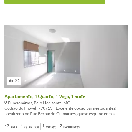
conforme exercício de cada prefeitura)
22
Apartamento, 1 Quarto, 1 Vaga, 1 Suite
Funcionários, Belo Horizonte, MG
Codigo do Imovel: 770713 - Excelente opcao para estudantes!
Localizado na Rua Bernardo Guimaraes, quase esquina com a
Avenida Brasil, em ponto estrategico e com facil acesso a
importantes vias da cidade. A regiao oferece completa
47
1
1
2
ÁREA
QUARTO(S)
VAGA(S)
BANHEIRO(S)
infraestrutura, com comercio variado para o dia a dia e diversas