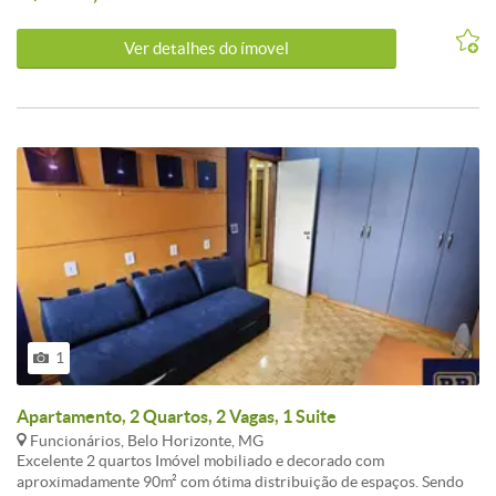
granito e BANHO DE EMPREGADA com piso em granito. 1 VAGA
DE GAREM LIVRE COBERTA SALÃO DE FESTAS E 2 ELEVADORES
Ver detalhes do ímovel
PONTO NOBRE DO BAIRRO BOA VIAGEM
1
Apartamento, 2 Quartos, 2 Vagas, 1 Suite
Funcionários, Belo Horizonte, MG
Excelente 2 quartos Imóvel mobiliado e decorado com
aproximadamente 90m² com ótima distribuição de espaços. Sendo