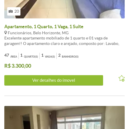
20
Apartamento, 1 Quarto, 1 Vaga, 1 Suite
Funcionários, Belo Horizonte, MG
Excelente apartamento mobiliado de 1 quarto e 01 vaga de
garagem!! O apartamento claro e arejado, composto por: Lavabo,
sala ampla com vista definitiva, cozinha equipada com armários,
quarto com cama box de casal e guarda roupa, banho social. Pronto
47
1
1
2
ÁREA
QUARTO(S)
VAGA(S)
BANHEIRO(S)
para morar! Garagem: 1 vaga de garagem coberta e demarcada. O
R$ 3.300,00
prédio conta com portaria 24 horas, 2 elevadores, OBS: ESTUDA-SE
LOCAÇÕES TEMPORÁRIAS E TAMBÉM POR PRAZOS MAIORES.
Ver detalhes do ímovel