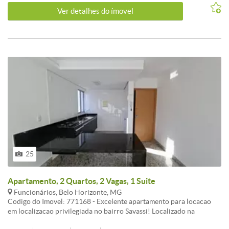
oportunidade e agende uma visita hoje mesmo! O valor do aluguel ja
Ver detalhes do ímovel
esta incluso o condomínio e o IPTU.
25
Apartamento, 2 Quartos, 2 Vagas, 1 Suite
Funcionários, Belo Horizonte, MG
Codigo do Imovel: 771168 - Excelente apartamento para locacao
em localizacao privilegiada no bairro Savassi! Localizado na
Avenida do Contorno, em rua plana e de facil acesso, o imovel esta