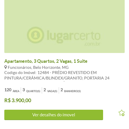
Apartamento, 3 Quartos, 2 Vagas, 1 Suite
Funcionários, Belo Horizonte, MG
Codigo do Imóvel: 12484 - PRÉDIO REVESTIDO EM
PINTURA/CERÂMICA/BLINDEX/GRANITO, PORTARIA 24
HORAS, HALL DECORADO, SALÃO DE FESTAS, ELEVEDOR,
PISCINA, ÁREA LIVRE AJARDINADA, 2 VAGAS. APARTAMENTO
120
3
2
2
ÁREA
QUARTO(S)
VAGA(S)
BANHEIRO(S)
DUPLEX 1 PISO: SALA PARA 2 AMBIENTES PISO ARDÓSIA,
R$ 3.900,00
BANHO, COZINHA COM ARMÁRIOS, BANCADA E PISO EM
GRANITO / PORCELANATO, ÁREA DE SERVIÇOS, DCE. 2 PISO: 3
QUARTOS COM ARMÁRIOS PISO TÁBUA CORRIDA, SUÍTE /
Ver detalhes do ímovel
BANHO BANCADA E PISO EM GRANITO / PORCELANATO.