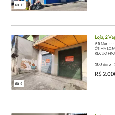
ALTERAÇÕES
15
Loja, 2 Va
R Mariano 
ÓTIMA LOJA
RECUO FRON
*OS VALOR
REFERENCI
100
ÁREA
983 867 630
R$ 2.00
6