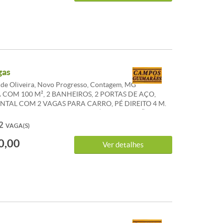
. WHATSAPP 31 983 868 716.
gas
de Oliveira, Novo Progresso, Contagem, MG
 COM 100 M², 2 BANHEIROS, 2 PORTAS DE AÇO,
TAL COM 2 VAGAS PARA CARRO, PÉ DIREITO 4 M.
ES ANUNCIADOS DE CONDOMÍNIO E IPTU SÃO
AIS E PODEM SOFRER ALTERACÕES.WHATSAPP 31
2
VAGA(S)
0,00
Ver detalhes