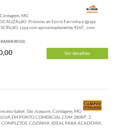
, Contagem, MG
OCALIZAçãO: Próximo ao Forró Farrinha e Igreja
ESCRIçãO: Loja com aproximadamente 42m²;, com
nino com aproximadamente 15m²; e 01 porta de
NTO: Pisos em cerâmica e madeira com pintura nova.
BANHEIRO(S)
0,00
Ver detalhes
incesa Isabel, São Joaquim, Contagem, MG
 LOJA EM PONTO COMERCIAL COM 280M², 2
 COMPLETOS ,COZINHA ,IDEAL PARA ACADEMIA,
O EM AVENIDA MOVIMENTADA E COMERCIAL DO
° LOCAÇÃO, PRÉDIO TOTALMENTE COMERCIAL,