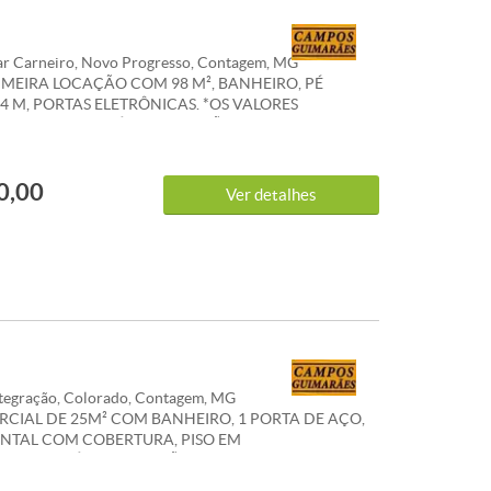
r Carneiro, Novo Progresso, Contagem, MG
IMEIRA LOCAÇÃO COM 98 M², BANHEIRO, PÉ
 4 M, PORTAS ELETRÔNICAS. *OS VALORES
S DE CONDOMÍNIO E IPTU SÃO REFERENCIAIS E
RER ALTERACÕES.WHATSAPP 31 983 867 630
0,00
Ver detalhes
tegração, Colorado, Contagem, MG
RCIAL DE 25M² COM BANHEIRO, 1 PORTA DE AÇO,
NTAL COM COBERTURA, PISO EM
*CONDOMÍNIO E IPTU SÃO REFERENCIAIS E PODEM
ERAÇÕES. WHATSAPP 31 983 867 630