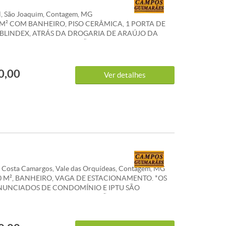
l, São Joaquim, Contagem, MG
 M² COM BANHEIRO, PISO CERÂMICA, 1 PORTA DE
 BLINDEX, ATRÁS DA DROGARIA DE ARAÚJO DA
INCESA ISABEL. RESTRIÇÃO A BAR. *OS VALORES
S DE CONDOMÍNIO E IPTU SÃO REFERENCIAIS E
RER ALTERACÕES.WHATSAPP 31 983 867 630
0,00
Ver detalhes
 Costa Camargos, Vale das Orquídeas, Contagem, MG
0 M², BANHEIRO, VAGA DE ESTACIONAMENTO. *OS
NUNCIADOS DE CONDOMÍNIO E IPTU SÃO
AIS E PODEM SOFRER ALTERACÕES. WHATSAPP 31