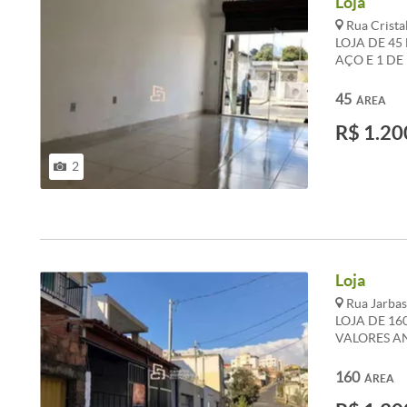
Loja
Rua Crista
LOJA DE 45
AÇO E 1 DE
AVENIDA PR
ANUNCIADO
45
ÁREA
PODEM SOF
R$ 1.20
2
Loja
Rua Jarbas
LOJA DE 16
VALORES A
REFERENCI
983 867 630
160
ÁREA