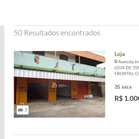
50 Resultados encontrados
Loja
Avenida In
LOJA DE 35
FRONTAL C
CERAMICA.
SOFRER ALT
35
ÁREA
R$ 1.00
3