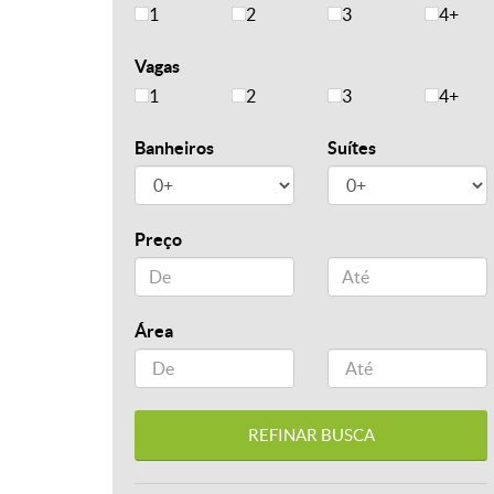
1
2
3
4+
Vagas
1
2
3
4+
Banheiros
Suítes
Preço
Área