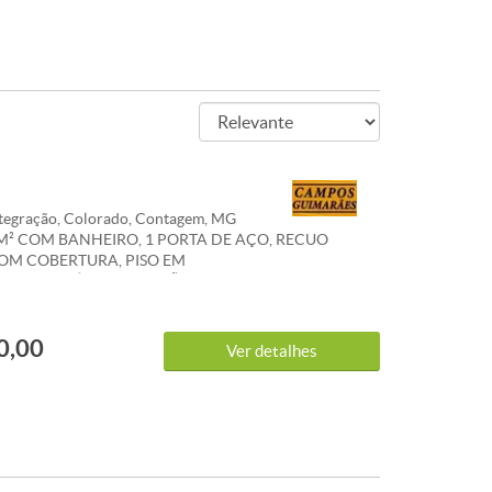
tegração, Colorado, Contagem, MG
M² COM BANHEIRO, 1 PORTA DE AÇO, RECUO
OM COBERTURA, PISO EM
*CONDOMÍNIO E IPTU SÃO REFERENCIAIS E PODEM
ERAÇÕES. WHATSAPP 31 983 867 630
0,00
Ver detalhes