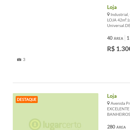
Loja
Industrial
LOJA 42m²;L
Universal.D
banho, meza
aço.ACABAME
40
1
ÁREA
R$ 1.30
3
Loja
DESTAQUE
Avenida Pr
EXCELENTE
BANHEIROS
LOCALIZAD
BAIRRO, 1
280
ÁREA