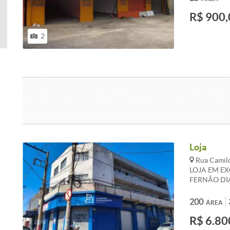
R$ 900,
2
Loja
Rua Camilo
LOJA EM E
FERNÃO DI
E ILUMINAÇ
PIA EM GRA
200
ÁREA
SERVIÇO, P
R$ 6.80
INDIVIDUAI
CONDOMÍNI