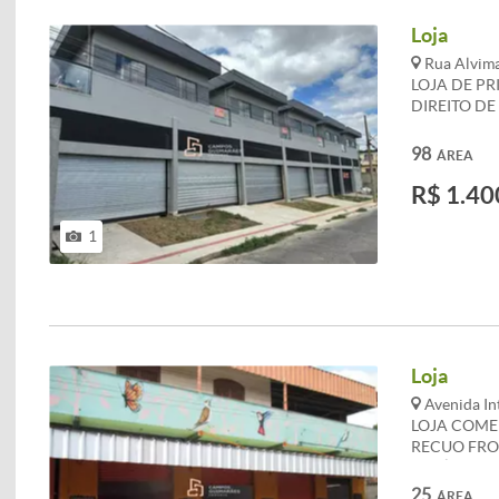
Loja
Rua Alvima
LOJA DE PR
DIREITO DE
ANUNCIADO
PODEM SOF
98
ÁREA
R$ 1.40
1
Loja
Avenida In
LOJA COME
RECUO FRO
CERÂMICA.
SOFRER ALT
25
ÁREA