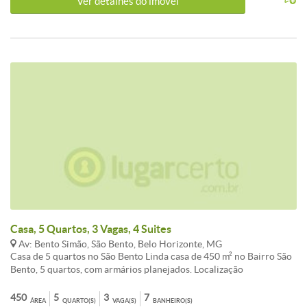
Ver detalhes do ímovel
Casa, 5 Quartos, 3 Vagas, 4 Suites
Av: Bento Simão, São Bento, Belo Horizonte, MG
Casa de 5 quartos no São Bento Linda casa de 450 m² no Bairro São
Bento, 5 quartos, com armários planejados. Localização
privilegiada. 6 amplas salas 3 varandas 5 quartos com armários
planejados sendo 4 suites 7 banheiros sendo 4 suites e 3 com
450
5
3
7
ÁREA
QUARTO(S)
VAGA(S)
BANHEIRO(S)