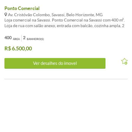
Ponto Comercial
Av. Cristóvão Colombo, Savassi, Belo Horizonte, MG
Loja comercial na Savassi. Ponto Comercial na Savassi com 400 m².
Loja de rua com salão anexo, entrada com balcão, cozinha ampla, 2
banheiros, sala para estoque, salão com 250 m2. Excelente ponto na
Savassi para vários segmentos.
400
2
ÁREA
BANHEIRO(S)
R$ 6.500,00
Ver detalhes do ímovel