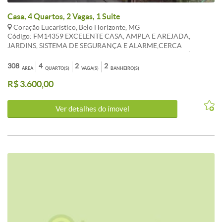
Casa, 4 Quartos, 2 Vagas, 1 Suite
Coração Eucarístico, Belo Horizonte, MG
Código: FM14359 EXCELENTE CASA, AMPLA E AREJADA,
JARDINS, SISTEMA DE SEGURANÇA E ALARME,CERCA
ELETRICA, INTERFONE. POSSUI 03 QUARTOS COM ARMÁRIOS,
SENDO UMA SUÍTE COM ARMÁRIOS E BOX BLINDEX, BANHO
308
4
2
2
ÁREA
QUARTO(S)
VAGA(S)
BANHEIRO(S)
SOCIAL COM BOX BLINDEX,ARMÁRIOS, E BANHEIRA DE
R$ 3.600,00
HIDROMASSAGEM, POSSUI SALA DE ESTAR, SALA DE JANTAR E
SALA DE TELEVISÃO, COZINHA AMPLA CLARA, TODA COM
ARMÁRIOS, PIA EM L GRANITO PRETO,ÁREA EXTERNA COM
Ver detalhes do ímovel
QUARTO DE DESPEJO, TANQUE. DESTAQUE: CASA TODA
REFORMADA, ESTILO NOVA, EXCELENTE LOCALIZAÇÃO.
CARACTERISTICAS:Interfone - Jardins