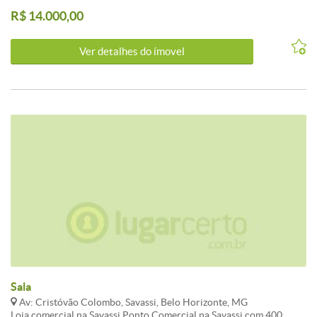
banheira de hidromassagen 4 garagens Churrasqueira Piscina
R$ 14.000,00
Sauna Portão eletrônico.
Ver detalhes do ímovel
Sala
Av: Cristóvão Colombo, Savassi, Belo Horizonte, MG
Loja comercial na Savassi.Ponto Comercial na Savassi com 400