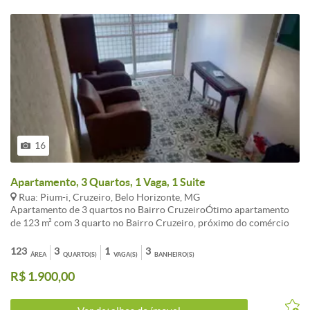
16
Apartamento, 3 Quartos, 1 Vaga, 1 Suite
Rua: Pium-i, Cruzeiro, Belo Horizonte, MG
Apartamento de 3 quartos no Bairro CruzeiroÓtimo apartamento
de 123 m² com 3 quarto no Bairro Cruzeiro, próximo do comércio
local tal como Pizzaria Sion, Enrico, Pão e Companhia, Coco Bambu
e Pellegrino.2 salas3 quartos com armáriossendo 1 suite3 banheiros
123
3
1
3
ÁREA
QUARTO(S)
VAGA(S)
BANHEIRO(S)
no totalCozinha com armários Área de Serviço1 vaga de
R$ 1.900,00
garagemInfraestruturaSalao de festa com
sinucaChurrasqueiraPortão eletrônicointerfone