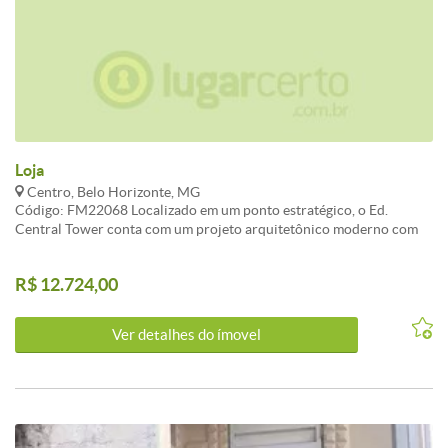
Loja
Centro, Belo Horizonte, MG
Código: FM22068 Localizado em um ponto estratégico, o Ed.
Central Tower conta com um projeto arquitetônico moderno com
estacionamento privativo, previsão elétrica e hidraúlica para ar
condicionado. Visite nosso site: fernandomendoncaimoveis.com.br
R$ 12.724,00
CARACTERISTICAS:3 Elevador social
Ver detalhes do ímovel