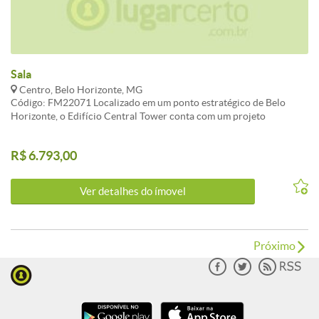
Sala
Centro, Belo Horizonte, MG
Código: FM22071 Localizado em um ponto estratégico de Belo
Horizonte, o Edifício Central Tower conta com um projeto
arquitetônico moderno e um grande padrão de qualidade.
Estacionamento privativo. Visite nosso site:
R$ 6.793,00
fernandomendoncaimoveis.com.br CARACTERISTICAS:3 Elevador
social
Ver detalhes do ímovel
Próximo