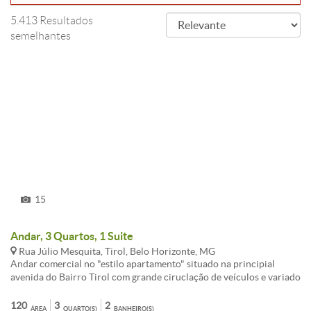
5.413 Resultados
semelhantes
15
Andar, 3 Quartos, 1 Suite
Rua Júlio Mesquita, Tirol, Belo Horizonte, MG
Andar comercial no "estilo apartamento" situado na principial
avenida do Bairro Tirol com grande ciruclação de veículos e variado
comércio em toda sua extensão. imóvel subdividido em 02
pavimentos, sendo: 1(primeiro): sala, 02 quartos, banheiro social,
120
3
2
ÁREA
QUARTO(S)
BANHEIRO(S)