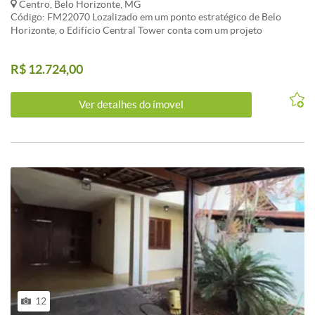
Centro, Belo Horizonte, MG
Código: FM22070 Lozalizado em um ponto estratégico de Belo
Horizonte, o Edifício Central Tower conta com um projeto
arquitetônico moderno e um grande padrão de qualidade. Loja com
sobre loja ampla com 3 elevadores de serviço, e salas comerciais.
R$ 12.724,00
Estacionamento privativo. Visite nosso site:
fernandomendoncaimoveis.com.br CARACTERISTICAS:3 Elevador
social
Ver detalhes do ímovel
12