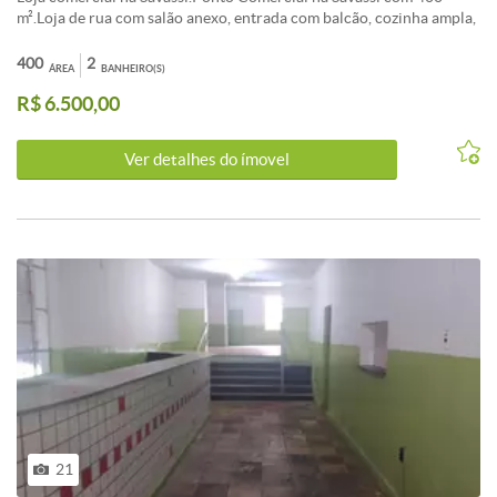
m².Loja de rua com salão anexo, entrada com balcão, cozinha ampla,
2 banheiros, sala para estoque, salão com 250 m2.Excelente ponto
na Savassi para vários segmentos.
400
2
ÁREA
BANHEIRO(S)
R$ 6.500,00
Ver detalhes do ímovel
21