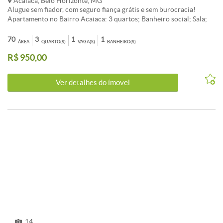
Acaiaca, Belo Horizonte, MG
Alugue sem fiador, com seguro fiança grátis e sem burocracia!
Apartamento no Bairro Acaiaca: 3 quartos; Banheiro social; Sala;
Cozinha; 1 vaga livre e coberta. Agende sua visita com um de nossos
consultores!
70
3
1
1
ÁREA
QUARTO(S)
VAGA(S)
BANHEIRO(S)
R$ 950,00
Ver detalhes do ímovel
14