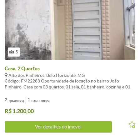
5
Casa, 2 Quartos
Alto dos Pinheiros, Belo Horizonte, MG
Código: FM22283 Oportunidade de locação no bairro João
Pinheiro. Casa com 03 quartos, 01 sala, 01 banheiro, cozinha e 01
vaga garagem. Entrada coletiva, casa da frente. CARACTERISTICAS:
2
1
QUARTO(S)
BANHEIRO(S)
R$ 1.200,00
Ver detalhes do ímovel