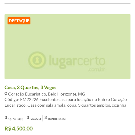
DESTAQUE
Casa, 3 Quartos, 3 Vagas
Coração Eucarístico, Belo Horizonte, MG
Código: FM22226 Excelente casa para locação no Bairro Coração
Eucarístico. Casa com sala ampla, copa, 3 quartos amplos, cozinha
com armários, lavanderia, Banheiro D.C.E, quintal amplo com
diversos tipos de plantas. Excelente localização.
3
3
3
QUARTO(S)
VAGA(S)
BANHEIRO(S)
CARACTERISTICAS:Cozinha com armários - 2 Banheiros com
R$ 4.500,00
armários - 1 Banhos com blindex - D.C.E. - Despensa - Sol da manhã
- Jardins - Portão Eletrônico