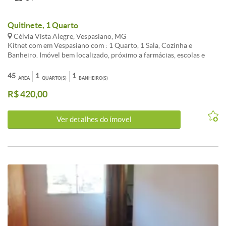
Quitinete, 1 Quarto
Célvia Vista Alegre, Vespasiano, MG
Kitnet com em Vespasiano com : 1 Quarto, 1 Sala, Cozinha e
Banheiro. Imóvel bem localizado, próximo a farmácias, escolas e
supermercados. *Alugue Sem Burocracia e Sem Fiador ** IPTU anual
45
1
1
ÁREA
QUARTO(S)
BANHEIRO(S)
R$ 420,00
Ver detalhes do ímovel