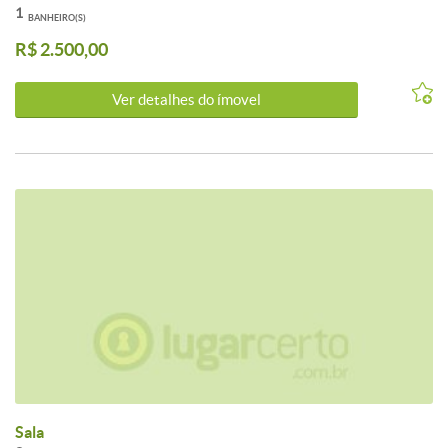
1
BANHEIRO(S)
R$ 2.500,00
Ver detalhes do ímovel
Sala