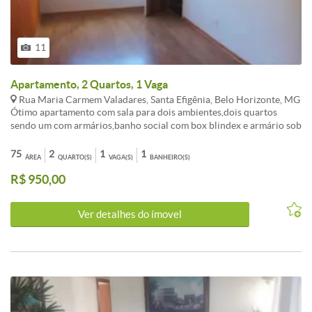
11
Apartamento, 2 Quartos, 1 Vaga
Rua Maria Carmem Valadares, Santa Efigênia, Belo Horizonte, MG
Ótimo apartamento com sala para dois ambientes,dois quartos
sendo um com armários,banho social com box blindex e armário sob
a pia,cozinha montada com tanque e varal de teto,uma vaga de
garagem.
75
2
1
1
ÁREA
QUARTO(S)
VAGA(S)
BANHEIRO(S)
R$ 950,00
Ver detalhes do ímovel