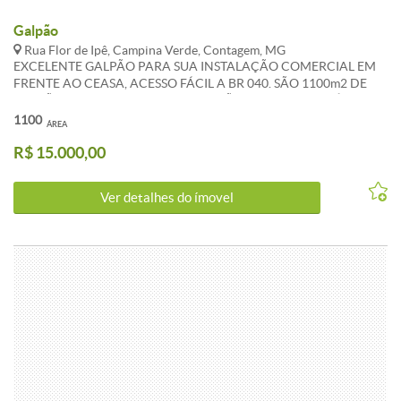
Galpão
Rua Flor de Ipê, Campina Verde, Contagem, MG
EXCELENTE GALPÃO PARA SUA INSTALAÇÃO COMERCIAL EM
FRENTE AO CEASA, ACESSO FÁCIL A BR 040. SÃO 1100m2 DE
GALPÃO FECHADO, ELE TODO EM VÃO LIVRE E COM PÉ
DIREITO COM 9m² APROXIMADO, 2 PORTARIAS CADA UMA
1100
ÁREA
VOLTADA A CADA RUA FÁCIL ENTRADA DE CARRETAS,
R$ 15.000,00
PADRÃO TRIFÁSICO E 2 BANHEIROS. METRAGEM
APROXIMADA: 1100m² POSIÇÃO:FRENTE PISO: CIMENTO
POLIDO (NOVO) REFERÊNCIA: EM FRENTE AO CEASA. VALOR
Ver detalhes do ímovel
DO ALUGUEL E ENCARGOS SUJEITOS A ALTERAÇÃO. FAZEMOS
A AVALIAÇÃO DO SEU IMÓVEL SEM COMPROMISSO.