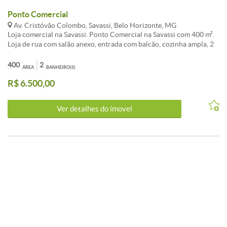
Ponto Comercial
Av. Cristóvão Colombo, Savassi, Belo Horizonte, MG
Loja comercial na Savassi. Ponto Comercial na Savassi com 400 m².
Loja de rua com salão anexo, entrada com balcão, cozinha ampla, 2
banheiros, sala para estoque, salão com 250 m2. Excelente ponto na
Savassi para vários segmentos.
400
2
ÁREA
BANHEIRO(S)
R$ 6.500,00
Ver detalhes do ímovel