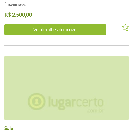
1
BANHEIRO(S)
R$ 2.500,00
Ver detalhes do ímovel
Sala