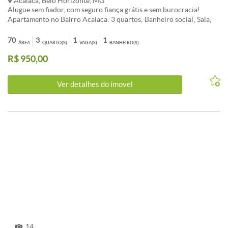
Acaiaca, Belo Horizonte, MG
Alugue sem fiador, com seguro fiança grátis e sem burocracia!
Apartamento no Bairro Acaiaca: 3 quartos; Banheiro social; Sala;
Cozinha; 1 vaga livre e coberta. Agende sua visita com um de nossos
consultores!
70
3
1
1
ÁREA
QUARTO(S)
VAGA(S)
BANHEIRO(S)
R$ 950,00
Ver detalhes do ímovel
14