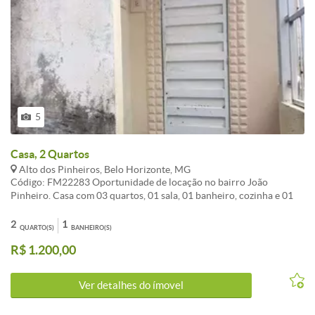
5
Casa, 2 Quartos
Alto dos Pinheiros, Belo Horizonte, MG
Código: FM22283 Oportunidade de locação no bairro João
Pinheiro. Casa com 03 quartos, 01 sala, 01 banheiro, cozinha e 01
vaga garagem. Entrada coletiva, casa da frente. CARACTERISTICAS:
2
1
QUARTO(S)
BANHEIRO(S)
R$ 1.200,00
Ver detalhes do ímovel