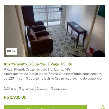
16
Apartamento, 3 Quartos, 1 Vaga, 1 Suite
Rua: Pium-i, Cruzeiro, Belo Horizonte, MG
Apartamento de 3 quartos no Bairro CruzeiroÓtimo apartamento
de 123 m² com 3 quarto no Bairro Cruzeiro, próximo do comércio
local tal como Pizzaria Sion, Enrico, Pão e Companhia, Coco Bambu
e Pellegrino.2 salas3 quartos com armáriossendo 1 suite3 banheiros
123
3
1
3
ÁREA
QUARTO(S)
VAGA(S)
BANHEIRO(S)
no totalCozinha com armários Área de Serviço1 vaga de
R$ 1.900,00
garagemInfraestruturaSalao de festa com
sinucaChurrasqueiraPortão eletrônicointerfone