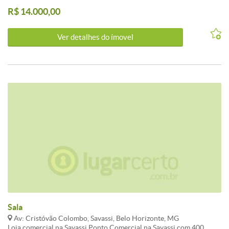
banheira de hidromassagen 4 garagens Churrasqueira Piscina
R$ 14.000,00
Sauna Portão eletrônico.
Ver detalhes do ímovel
Sala
Av: Cristóvão Colombo, Savassi, Belo Horizonte, MG
Loja comercial na Savassi.Ponto Comercial na Savassi com 400