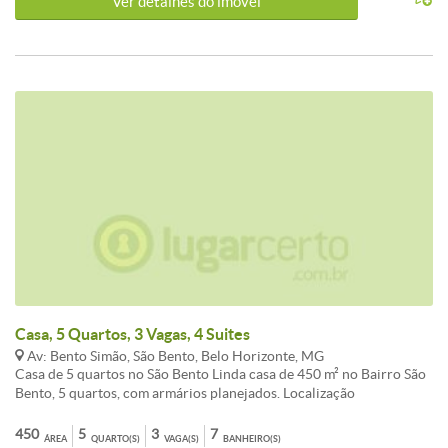
Ver detalhes do ímovel
Casa, 5 Quartos, 3 Vagas, 4 Suites
Av: Bento Simão, São Bento, Belo Horizonte, MG
Casa de 5 quartos no São Bento Linda casa de 450 m² no Bairro São
Bento, 5 quartos, com armários planejados. Localização
privilegiada. 6 amplas salas 3 varandas 5 quartos com armários
planejados sendo 4 suites 7 banheiros sendo 4 suites e 3 com
450
5
3
7
ÁREA
QUARTO(S)
VAGA(S)
BANHEIRO(S)