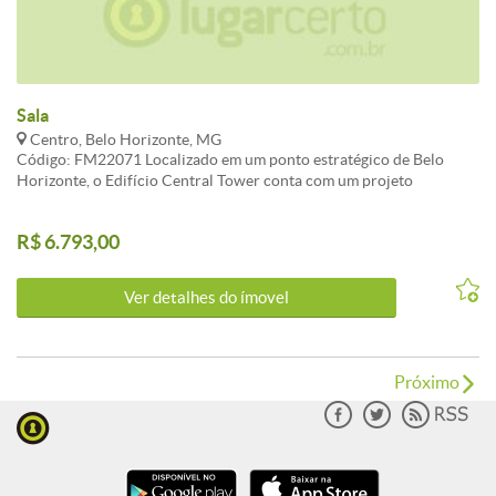
Sala
Centro, Belo Horizonte, MG
Código: FM22071 Localizado em um ponto estratégico de Belo
Horizonte, o Edifício Central Tower conta com um projeto
arquitetônico moderno e um grande padrão de qualidade.
Estacionamento privativo. Visite nosso site:
R$ 6.793,00
fernandomendoncaimoveis.com.br CARACTERISTICAS:3 Elevador
social
Ver detalhes do ímovel
Próximo