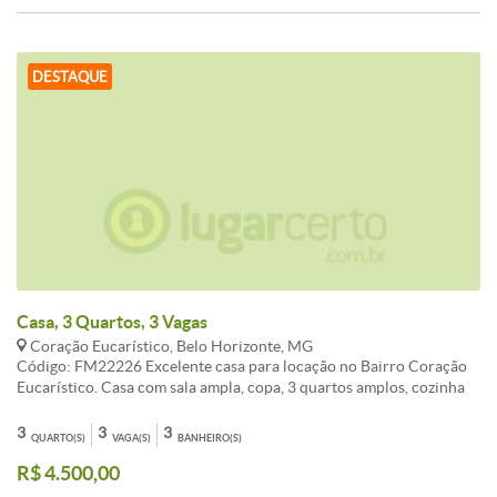
DESTAQUE
Casa, 3 Quartos, 3 Vagas
Coração Eucarístico, Belo Horizonte, MG
Código: FM22226 Excelente casa para locação no Bairro Coração
Eucarístico. Casa com sala ampla, copa, 3 quartos amplos, cozinha
com armários, lavanderia, Banheiro D.C.E, quintal amplo com
diversos tipos de plantas. Excelente localização.
3
3
3
QUARTO(S)
VAGA(S)
BANHEIRO(S)
CARACTERISTICAS:Cozinha com armários - 2 Banheiros com
R$ 4.500,00
armários - 1 Banhos com blindex - D.C.E. - Despensa - Sol da manhã
- Jardins - Portão Eletrônico