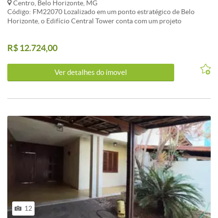
Centro, Belo Horizonte, MG
Código: FM22070 Lozalizado em um ponto estratégico de Belo
Horizonte, o Edifício Central Tower conta com um projeto
arquitetônico moderno e um grande padrão de qualidade. Loja com
sobre loja ampla com 3 elevadores de serviço, e salas comerciais.
R$ 12.724,00
Estacionamento privativo. Visite nosso site:
fernandomendoncaimoveis.com.br CARACTERISTICAS:3 Elevador
social
Ver detalhes do ímovel
12