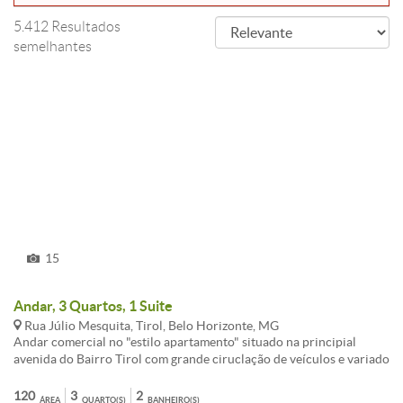
5.412 Resultados
semelhantes
15
Andar, 3 Quartos, 1 Suite
Rua Júlio Mesquita, Tirol, Belo Horizonte, MG
Andar comercial no "estilo apartamento" situado na principial
avenida do Bairro Tirol com grande ciruclação de veículos e variado
comércio em toda sua extensão. imóvel subdividido em 02
pavimentos, sendo: 1(primeiro): sala, 02 quartos, banheiro social,
120
3
2
ÁREA
QUARTO(S)
BANHEIRO(S)