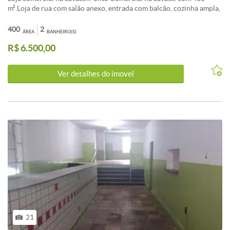
m².Loja de rua com salão anexo, entrada com balcão, cozinha ampla,
2 banheiros, sala para estoque, salão com 250 m2.Excelente ponto
na Savassi para vários segmentos.
400
2
ÁREA
BANHEIRO(S)
R$ 6.500,00
Ver detalhes do ímovel
21