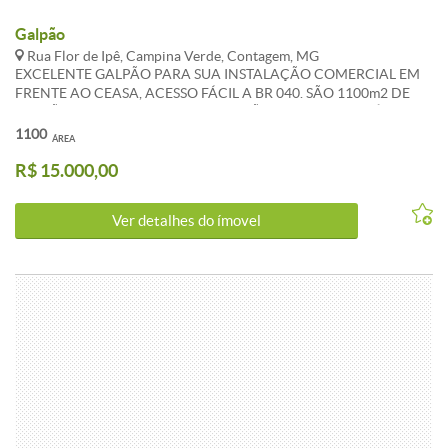
Galpão
Rua Flor de Ipê, Campina Verde, Contagem, MG
EXCELENTE GALPÃO PARA SUA INSTALAÇÃO COMERCIAL EM
FRENTE AO CEASA, ACESSO FÁCIL A BR 040. SÃO 1100m2 DE
GALPÃO FECHADO, ELE TODO EM VÃO LIVRE E COM PÉ
DIREITO COM 9m² APROXIMADO, 2 PORTARIAS CADA UMA
1100
ÁREA
VOLTADA A CADA RUA FÁCIL ENTRADA DE CARRETAS,
R$ 15.000,00
PADRÃO TRIFÁSICO E 2 BANHEIROS. METRAGEM
APROXIMADA: 1100m² POSIÇÃO:FRENTE PISO: CIMENTO
POLIDO (NOVO) REFERÊNCIA: EM FRENTE AO CEASA. VALOR
Ver detalhes do ímovel
DO ALUGUEL E ENCARGOS SUJEITOS A ALTERAÇÃO. FAZEMOS
A AVALIAÇÃO DO SEU IMÓVEL SEM COMPROMISSO.