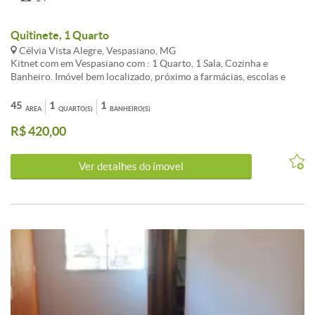
Quitinete, 1 Quarto
Célvia Vista Alegre, Vespasiano, MG
Kitnet com em Vespasiano com : 1 Quarto, 1 Sala, Cozinha e
Banheiro. Imóvel bem localizado, próximo a farmácias, escolas e
supermercados. *Alugue Sem Burocracia e Sem Fiador ** IPTU anual
45
1
1
ÁREA
QUARTO(S)
BANHEIRO(S)
R$ 420,00
Ver detalhes do ímovel