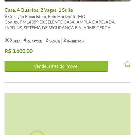
Casa, 4 Quartos, 2 Vagas, 1 Suite
Coração Eucarístico, Belo Horizonte, MG
Código: FM14359 EXCELENTE CASA, AMPLA E AREJADA,
JARDINS, SISTEMA DE SEGURANÇA E ALARME,CERCA
ELETRICA, INTERFONE. POSSUI 03 QUARTOS COM ARMÁRIOS,
SENDO UMA SUÍTE COM ARMÁRIOS E BOX BLINDEX, BANHO
308
4
2
2
ÁREA
QUARTO(S)
VAGA(S)
BANHEIRO(S)
SOCIAL COM BOX BLINDEX,ARMÁRIOS, E BANHEIRA DE
R$ 3.600,00
HIDROMASSAGEM, POSSUI SALA DE ESTAR, SALA DE JANTAR E
SALA DE TELEVISÃO, COZINHA AMPLA CLARA, TODA COM
ARMÁRIOS, PIA EM L GRANITO PRETO,ÁREA EXTERNA COM
Ver detalhes do ímovel
QUARTO DE DESPEJO, TANQUE. DESTAQUE: CASA TODA
REFORMADA, ESTILO NOVA, EXCELENTE LOCALIZAÇÃO.
CARACTERISTICAS:Interfone - Jardins