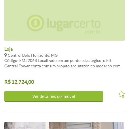
Loja
Centro, Belo Horizonte, MG
Código: FM22068 Localizado em um ponto estratégico, o Ed.
Central Tower conta com um projeto arquitetônico moderno com
estacionamento privativo, previsão elétrica e hidraúlica para ar
condicionado. Visite nosso site: fernandomendoncaimoveis.com.br
R$ 12.724,00
CARACTERISTICAS:3 Elevador social
Ver detalhes do ímovel