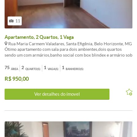
11
Apartamento, 2 Quartos, 1 Vaga
Rua Maria Carmem Valadares, Santa Efigênia, Belo Horizonte, MG
Ótimo apartamento com sala para dois ambientes,dois quartos
sendo um com armários,banho social com box blindex e armário sob
a pia,cozinha montada com tanque e varal de teto,uma vaga de
garagem.
75
2
1
1
ÁREA
QUARTO(S)
VAGA(S)
BANHEIRO(S)
R$ 950,00
Ver detalhes do ímovel