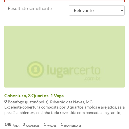
1 Resultado semelhante
Cobertura, 3 Quartos, 1 Vaga
Botafogo (justinópolis), Ribeirão das Neves, MG
Excelente cobertura composta por 3 quartos amplos e arejados, sala
para 2 ambientes, cozinha toda revestida com bancada em granito,
banho social revestido, corredor com circulação, área de serviço,
acabamento em porcelanato, prédio pequeno com apenas 6
148
3
1
1
ÁREA
QUARTO(S)
VAGA(S)
BANHEIRO(S)