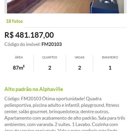
18 fotos
R$ 481.187,00
Código do imóvel:
FM20103
ÁREA
QUARTOS
VAGAS
BANHEIRO
87m²
2
2
1
Alto padrão no Alphaville
Código: FM20103 Ótima oportunidade! Quadra
poliesportiva, piscina adulto e infantil, playground, fitness
center, salão gourmet, brinquedoteca, dentre outros.
Apartamento com acabamento de alto padrão. Sala para três
ambientes, com varanda. 2 suítes. 1 Lavabo. Cozinha com
área de serviço conjugada. Vale a pena conferir este lindo