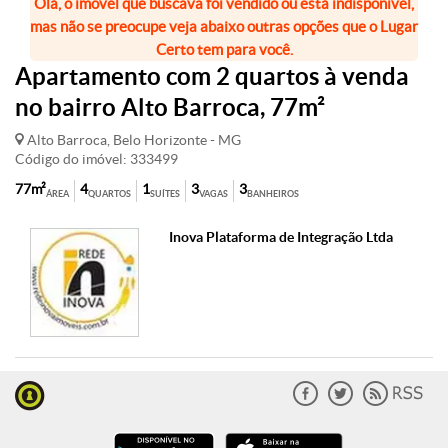
Olá, o imóvel que buscava foi vendido ou está indisponível,
mas não se preocupe veja abaixo outras opções que o Lugar
Certo tem para você.
Apartamento com 2 quartos à venda
no bairro Alto Barroca, 77m²
Alto Barroca, Belo Horizonte - MG
Código do imóvel: 333499
77m²
4
1
3
3
ÁREA
QUARTOS
SUÍTES
VAGAS
BANHEIROS
Inova Plataforma de Integração Ltda