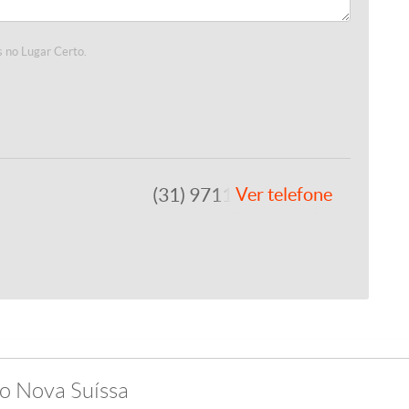
 no Lugar Certo.
(31) 97111-1500
Ver telefone
ro Nova Suíssa