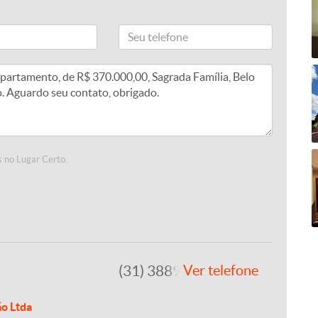
 no Lugar Certo.
(31) 3889-4765
Ver telefone
ão Ltda