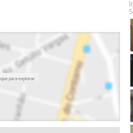
I
S
ique para explorar