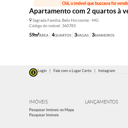
Olá, o imóvel que buscava foi vendi
Apartamento com 2 quartos à ve
Sagrada Família, Belo Horizonte - MG
Código do imóvel: 360783
59m²
4
3
3
ÁREA
QUARTOS
VAGAS
BANHEIROS
Login
|
Fale com o Lugar Certo
|
Instagram
IMÓVEIS
LANÇAMENTOS
Pesquisar Imóveis no Mapa
Pesquisar Imóveis