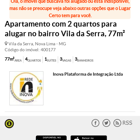
Olá, o imóvel que buscava foi alugado ou está indisponível,
mas não se preocupe veja abaixo outras opções que o Lugar
Certo tem para você.
Apartamento com 2 quartos para
alugar no bairro Vila da Serra, 77m²
Vila da Serra, Nova Lima - MG
Código do imóvel: 400177
77m²
4
1
3
3
ÁREA
QUARTOS
SUÍTES
VAGAS
BANHEIROS
Inova Plataforma de Integração Ltda