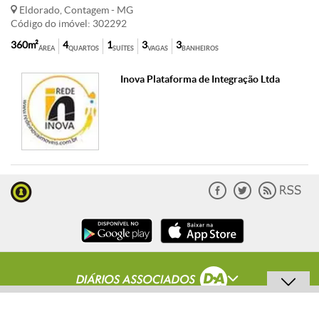
Eldorado, Contagem - MG
Código do imóvel: 302292
360m²
4
1
3
3
ÁREA
QUARTOS
SUÍTES
VAGAS
BANHEIROS
Inova Plataforma de Integração Ltda