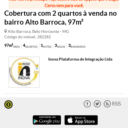
Certo tem para você.
Cobertura com 2 quartos à venda no
bairro Alto Barroca, 97m²
Alto Barroca, Belo Horizonte - MG
Código do imóvel: 282282
97m²
4
1
3
3
ÁREA
QUARTOS
SUÍTES
VAGAS
BANHEIROS
Inova Plataforma de Integração Ltda