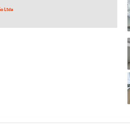
ão Ltda