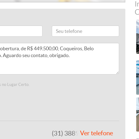
I
C
 no Lugar Certo.
(31) 3889-4765
Ver telefone