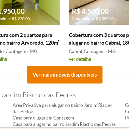
1.950,00
R$ 4.500,00
ínio: R$ 220,00
Condomínio: R$ 550,00
ura com 2 quartos para
Cobertura com 3 quartos p
 no bairro Arvoredo, 120m²
alugar no bairro Cabral, 1
do, Contagem - MG
Cabral, Contagem - MG
alhe
ver detalhe
Ver mais imóveis disponíveis
 Jardim Riacho das Pedras
Área Privativa para alugar no bairro Jardim Riacho
C
das Pedras
C
Casa para alugar em Contagem
P
Casa para alugar no bairro Jardim Riacho das Pedras