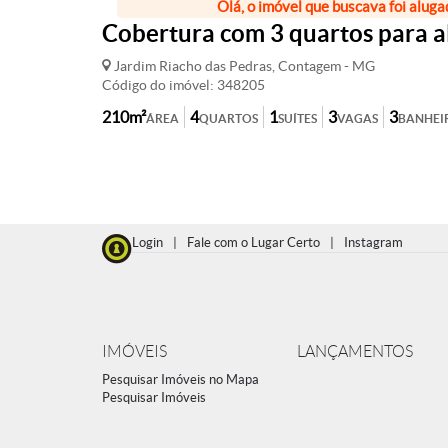
Olá, o imóvel que buscava foi aluga
Cobertura com 3 quartos para a
Jardim Riacho das Pedras, Contagem - MG
Código do imóvel: 348205
210m²
4
1
3
3
ÁREA
QUARTOS
SUÍTES
VAGAS
BANHEI
Login
|
Fale com o Lugar Certo
|
Instagram
IMÓVEIS
LANÇAMENTOS
Pesquisar Imóveis no Mapa
Pesquisar Imóveis