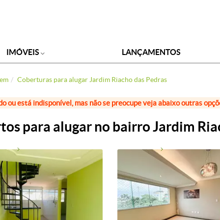
IMÓVEIS
LANÇAMENTOS
gem
Coberturas para alugar Jardim Riacho das Pedras
do ou está indisponível, mas não se preocupe veja abaixo outras opç
os para alugar no bairro Jardim Ri