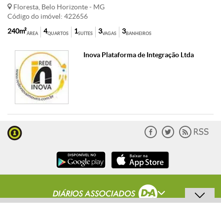
Floresta, Belo Horizonte - MG
Código do imóvel: 422656
240m²
4
1
3
3
ÁREA
QUARTOS
SUÍTES
VAGAS
BANHEIROS
Inova Plataforma de Integração Ltda