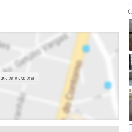
I
C
ique para explorar