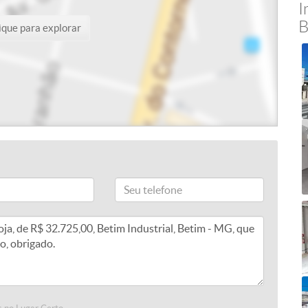
I
B
ique para explorar