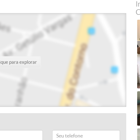
I
C
ique para explorar