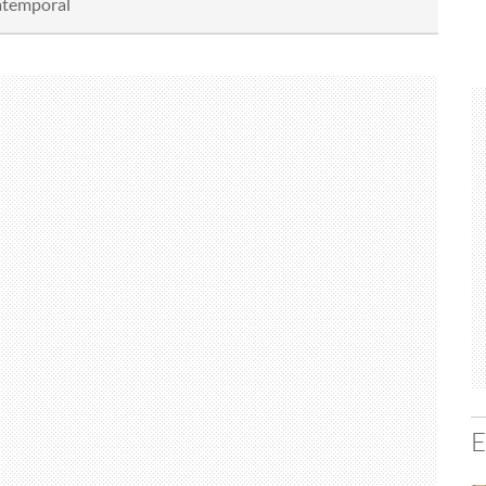
atemporal
E