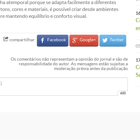
ha atemporal porque se adapta facilmente a diferentes
ons, cores e materiais, é possível criar desde ambientes
1
re mantendo equilíbrio e conforto visual.
C
e
Facebook
Google+
Twitter
compartilhar:
05
Os comentários não representam a opinião do jornal e são de
1
responsabilidade do autor. As mensagens estão sujeitas a
C
moderação prévia antes da publicação
S
600