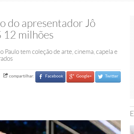
o do apresentador Jô
$ 12 milhões
o Paulo tem coleção de arte, cinema, capela e
rados
Facebook
Google+
Twitter
compartilhar:
E