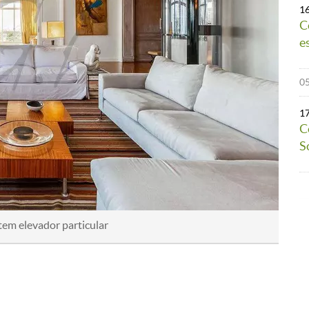
1
C
e
05
1
C
S
em elevador particular