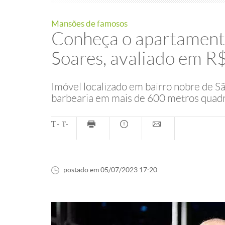
Mansões de famosos
Conheça o apartament
Soares, avaliado em R
Imóvel localizado em bairro nobre de Sã
barbearia em mais de 600 metros quad
postado em 05/07/2023 17:20