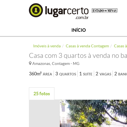
INÍCIO
Imóveis à venda
Casas à venda Contagem
Casas 
Casa com 3 quartos à venda no b
Amazonas, Contagem - MG
360m²
3
1
2
2
ÁREA
QUARTOS
SUÍTE
VAGAS
BAN
25 fotos