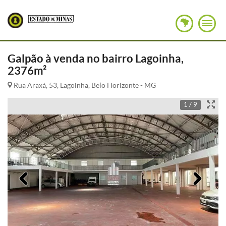
Galpão à venda no bairro Lagoinha,
2376m²
Rua Araxá, 53, Lagoinha, Belo Horizonte - MG
1 / 9
Anterior
Pró