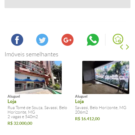
Imóveis semelhantes
Aluguel
Aluguel
Loja
Loja
Rua Tomé de Souza, Savassi, Belo
Savassi, Belo Horizonte, MG
Horizonte, MG
206m2
2 vagas e 540m2
R$ 16.412,00
R$ 32.000,00