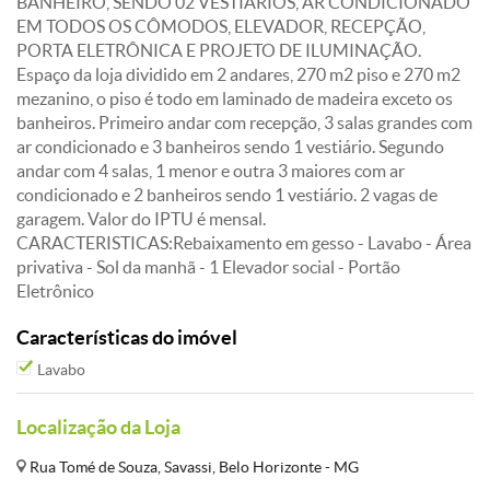
BANHEIRO, SENDO 02 VESTIÁRIOS, AR CONDICIONADO
EM TODOS OS CÔMODOS, ELEVADOR, RECEPÇÃO,
PORTA ELETRÔNICA E PROJETO DE ILUMINAÇÃO.
Espaço da loja dividido em 2 andares, 270 m2 piso e 270 m2
mezanino, o piso é todo em laminado de madeira exceto os
banheiros. Primeiro andar com recepção, 3 salas grandes com
ar condicionado e 3 banheiros sendo 1 vestiário. Segundo
andar com 4 salas, 1 menor e outra 3 maiores com ar
condicionado e 2 banheiros sendo 1 vestiário. 2 vagas de
garagem. Valor do IPTU é mensal.
CARACTERISTICAS:Rebaixamento em gesso - Lavabo - Área
privativa - Sol da manhã - 1 Elevador social - Portão
Eletrônico
Características do imóvel
Lavabo
Localização da Loja
Rua Tomé de Souza, Savassi, Belo Horizonte - MG