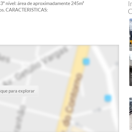
I
 3º nível: área de aproximadamente 245m²
iros. CARACTERISTICAS:
C
ique para explorar