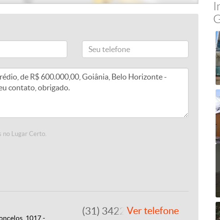
I
G
 no Lugar Certo.
(31) 3422-7979
Ver telefone
ncelos, 1017 -