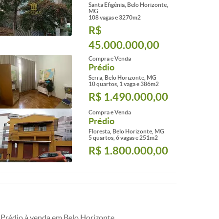
Santa Efigênia, Belo Horizonte,
MG
108 vagas e 3270m2
R$
45.000.000,00
Compra e Venda
Prédio
Serra, Belo Horizonte, MG
10 quartos, 1 vaga e 386m2
R$ 1.490.000,00
Compra e Venda
Prédio
Floresta, Belo Horizonte, MG
5 quartos, 6 vagas e 251m2
R$ 1.800.000,00
Prédio à venda em Belo Horizonte