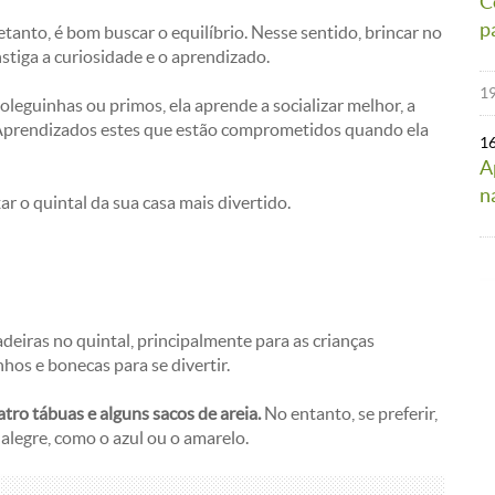
C
p
etanto, é bom buscar o equilíbrio. Nesse sentido, brincar no
nstiga a curiosidade e o aprendizado.
19
oleguinhas ou primos, ela aprende a socializar melhor, a
. Aprendizados estes que estão comprometidos quando ela
1
A
n
r o quintal da sua casa mais divertido.
deiras no quintal, principalmente para as crianças
nhos e bonecas para se divertir.
tro tábuas e alguns sacos de areia.
No entanto, se preferir,
alegre, como o azul ou o amarelo.