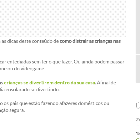
a as dicas deste conteúdo de
como distrair as crianças nas
icar entediadas sem ter o que fazer. Ou ainda podem passar
hone ou do videogame.
as
crianças se divertirem dentro da sua casa
.
Afinal de
ia ensolarado se divertindo.
do os pais que estão fazendo afazeres domésticos ou
Ú
ação segura.
29
a
1