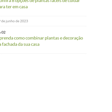
onfira 8 opções de plantas fáceis de cuidar
ara ter em casa
 de junho de 2023
6:02
prenda como combinar plantas e decoração
a fachada da sua casa