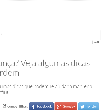
600
unça? Veja algumas dicas
ordem
gumas dicas que podem te ajudar a manter a
fira!
Facebook
Google+
Twitter
compartilhar: