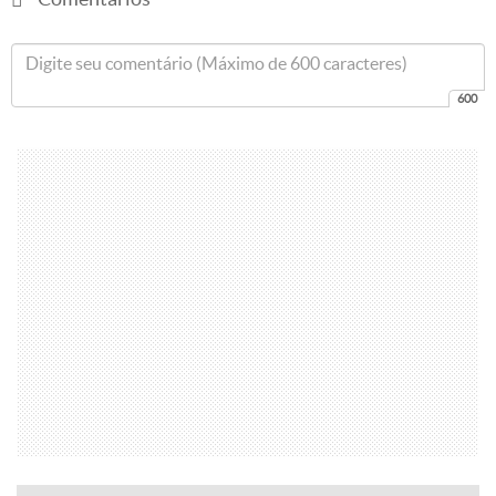
Em suma, a decoração do quarto de criança exige um carinho
especial, pois é o espaço que o seu pequeno vai interagir com
as suas próprias descobertas.
Agora que você chegou até o fim deste conteúdo, que tal
aproveitar para saber
como decorar o seu quarto de casal
? E
não deixe de acompanhar as novidades do Lugar Certo para
decorar sua casa.
Comentários
600