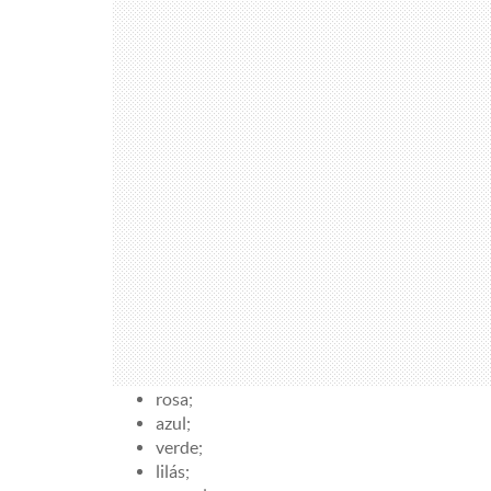
rosa;
azul;
verde;
lilás;